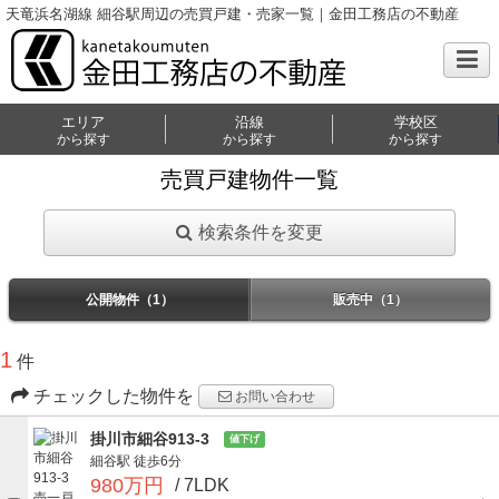
天竜浜名湖線 細谷駅周辺の売買戸建・売家一覧｜金田工務店の不動産
エリア
沿線
学校区
から探す
から探す
から探す
売買戸建物件一覧
検索条件を変更
公開物件（1）
販売中（1）
1
件
チェックした物件を
お問い合わせ
掛川市細谷913-3
値下げ
細谷駅
徒歩6分
980万円
/ 7LDK