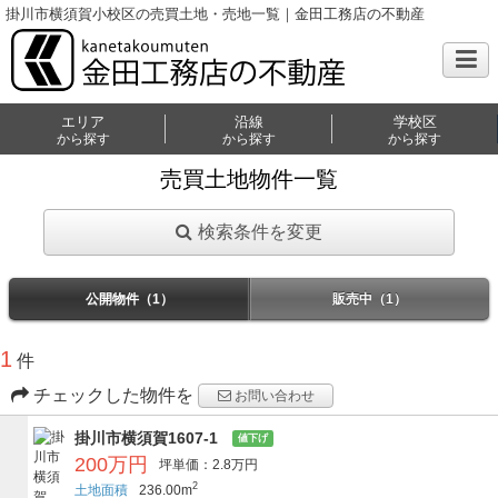
掛川市横須賀小校区の売買土地・売地一覧｜金田工務店の不動産
エリア
沿線
学校区
から探す
から探す
から探す
売買土地物件一覧
検索条件を変更
公開物件（1）
販売中（1）
1
件
チェックした物件を
お問い合わせ
掛川市横須賀1607-1
値下げ
200万円
坪単価：2.8万円
2
土地面積
236.00m