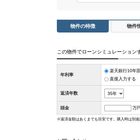
物件の特徴
物件
この物件でローンシミュレーション
楽天銀行10年固
年利率
直接入力する
返済年数
頭金
万
※返済金額はあくまでも目安です。購入時は別途