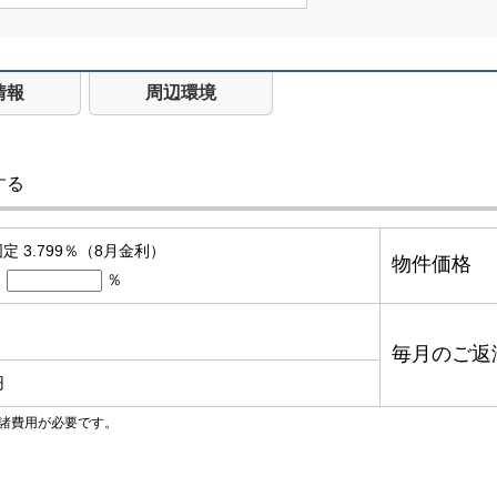
情報
周辺環境
する
定 3.799％（8月金利）
物件価格
％
毎月のご返
円
諸費用が必要です。