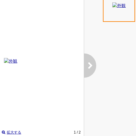
拡大する
1
/ 2