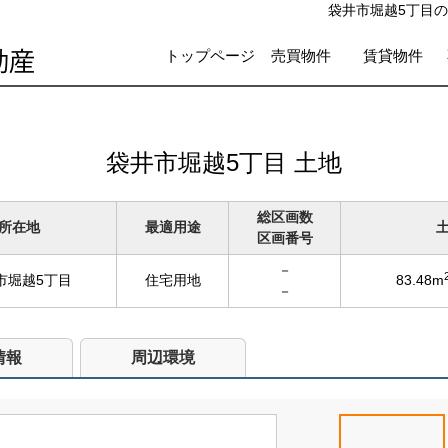
袋井市堀越5丁目の
トップページ
売買物件
賃貸物件
袋井市堀越5丁目 土地
総区画数
所在地
最適用途
区画番号
－
市堀越5丁目
住宅用地
83.48m
－
情報
周辺環境