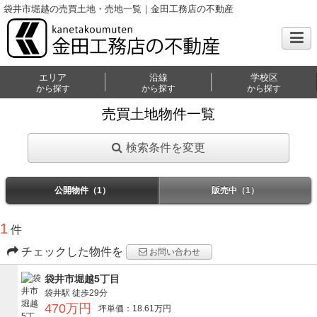
袋井市堀越の売買土地・売地一覧｜金田工務店の不動産
エリア
沿線
学校区
から探す
から探す
から探す
売買土地物件一覧
検索条件を変更
公開物件（1）
販売中（1）
1
件
チェックした物件を
お問い合わせ
袋井市堀越5丁目
袋井駅
徒歩29分
470万円
坪単価：18.61万円