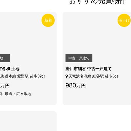
おすすめ売買物件
新着
値下げ
地
中古一戸建て
市各和 土地
掛川市細谷 中古一戸建て
東海道本線 愛野駅 徒歩39分
天竜浜名湖線 細谷駅 徒歩6分
980
万円
万円
屋に最適・広々敷地