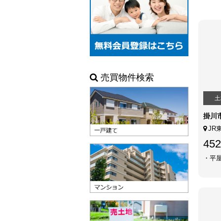
売買物件検索
土
掛川
JR
452
・平