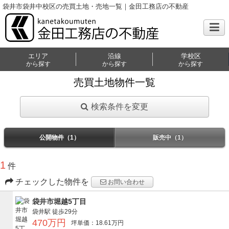
袋井市袋井中校区の売買土地・売地一覧｜金田工務店の不動産
エリア
沿線
学校区
から探す
から探す
から探す
売買土地物件一覧
検索条件を変更
公開物件（1）
販売中（1）
1
件
チェックした物件を
お問い合わせ
袋井市堀越5丁目
袋井駅
徒歩29分
470万円
坪単価：18.61万円